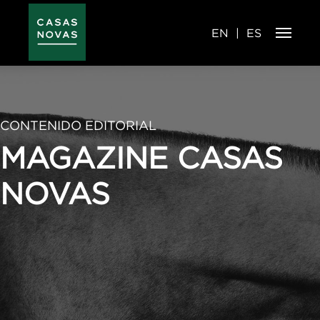
Pasar
al
contenido
principal
EN
ES
CONTENIDO EDITORIAL
MAGAZINE CASAS
NOVAS