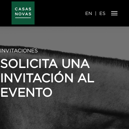
Pasar
al
contenido
principal
EN
ES
INVITACIONES
SOLICITA UNA
INVITACIÓN AL
EVENTO