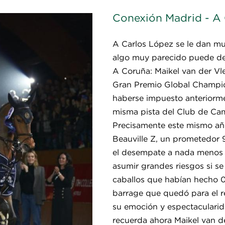
Conexión Madrid - A
A Carlos López se le dan mu
algo muy parecido puede dec
A Coruña: Maikel van der Vl
Gran Premio Global Champio
haberse impuesto anteriormen
misma pista del Club de Cam
Precisamente este mismo año
Beauville Z, un prometedor 
el desempate a nada menos q
asumir grandes riesgos si se
caballos que habían hecho 0 
barrage que quedó para el r
su emoción y espectacularida
recuerda ahora Maikel van d