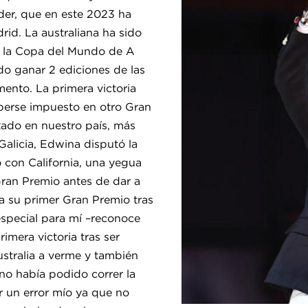
der, que en este 2023 ha
id. La australiana ha sido
e la Copa del Mundo de A
do ganar 2 ediciones de las
ento. La primera victoria
berse impuesto en otro Gran
ado en nuestro país, más
alicia, Edwina disputó la
 con California, una yegua
ran Premio antes de dar a
ña su primer Gran Premio tras
especial para mí –reconoce
imera victoria tras ser
stralia a verme y también
 no había podido correr la
 un error mío ya que no