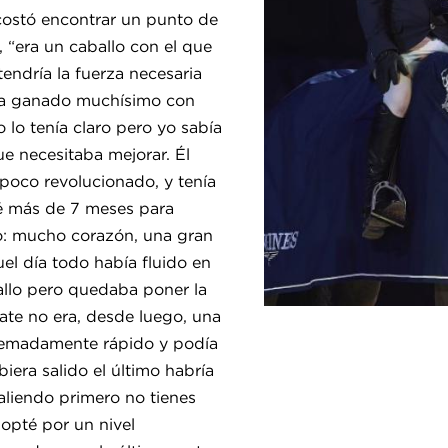
e costó encontrar un punto de
 “era un caballo con el que
endría la fuerza necesaria
ía ganado muchísimo con
o tenía claro pero yo sabía
ue necesitaba mejorar. Él
poco revolucionado, y tenía
té más de 7 meses para
o: mucho corazón, una gran
el día todo había fluido en
ballo pero quedaba poner la
ate no era, desde luego, una
tremadamente rápido y podía
biera salido el último habría
liendo primero no tienes
opté por un nivel