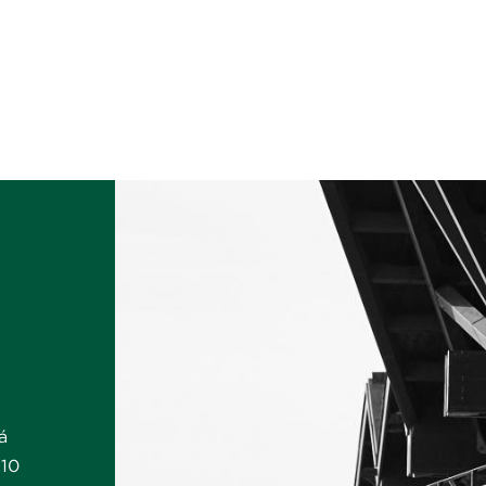
á
 10