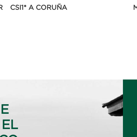
R
CSI1* A CORUÑA
SE
 EL